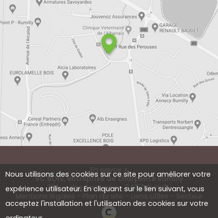
En savoir +
Nous utilisons des cookies sur ce site pour améliorer votre
SC BOIS, entreprise de charpente Rumilly
31 Rue des Perouses - 74150 Rumilly
expérience utilisateur. En cliquant sur le lien suivant, vous
SC BOIS
Mentions légales
-
Plan du site
-
Liens utiles
-
Secteur
acceptez l'installation et l'utilisation des cookies sur votre