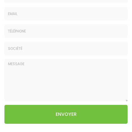
Nom
-
Email
Prénom
:
:
Tél.
*
*
:
Société
*
:
Message
ENVOYER
:
*