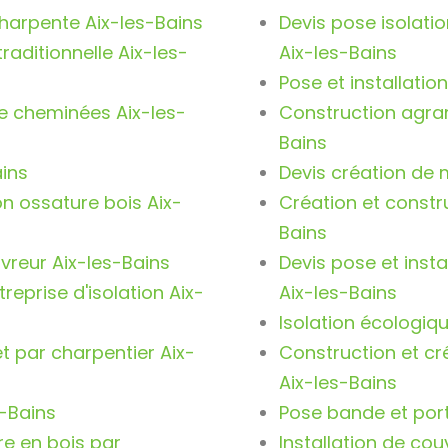
harpente Aix-les-Bains
Devis pose isolatio
raditionnelle Aix-les-
Aix-les-Bains
Pose et installatio
de cheminées Aix-les-
Construction agra
Bains
ains
Devis création de 
n ossature bois Aix-
Création et constr
Bains
vreur Aix-les-Bains
Devis pose et insta
reprise d'isolation Aix-
Aix-les-Bains
Isolation écologiq
t par charpentier Aix-
Construction et cr
Aix-les-Bains
s-Bains
Pose bande et port
re en bois par
Installation de cou