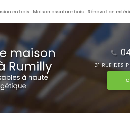
nsion en bois
Maison ossature bois
Rénovation extéri
de maison
04
à Rumilly
31 RUE DES 
sables à haute
C
gétique