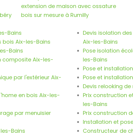
extension de maison avec ossature
béry
bois sur mesure à Rumilly
es-Bains
Devis isolation des
s bois Aix-les-Bains
Aix-les-Bains
les-Bains
Pose isolation éco
n composite Aix-les-
les-Bains
Pose et installatio
ique par l'extérieur Aix-
Pose et installatio
Devis relooking de
 'home en bois Aix-les-
Prix construction e
les-Bains
garage par menuisier
Prix construction d
Installation et pos
-les-Bains
Constructeur de ch