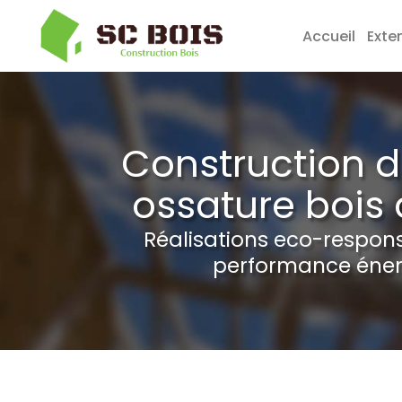
Accueil
Exte
Aller
au
contenu
Construction 
principal
ossature bois 
Réalisations eco-respon
performance éner