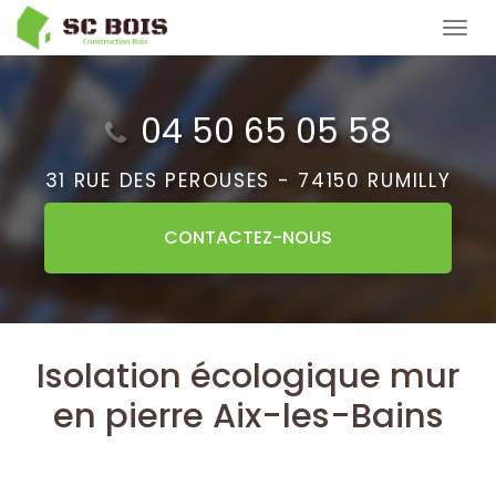
Aller
Tog
au
navi
contenu
principal
04 50 65 05 58
31 RUE DES PEROUSES -
74150 RUMILLY
CONTACTEZ-
NOUS
Isolation écologique mur
en pierre Aix-les-Bains