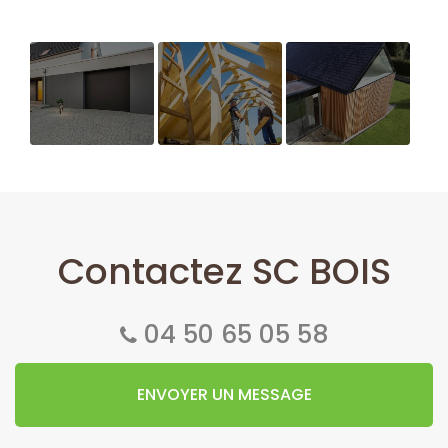
Extension de
Maison
Construction
maison
ossature
d'extension
bois
ossature
bois sur
mesure de
Contactez SC BOIS
maison
04 50 65 05 58
ENVOYER UN MESSAGE