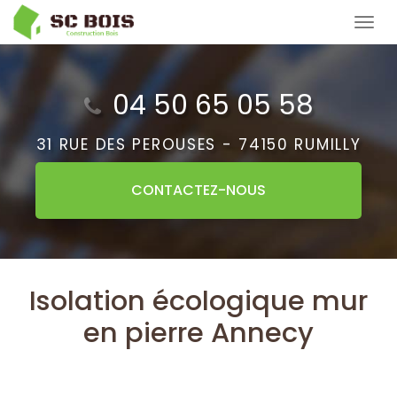
Aller
Tog
au
navi
contenu
principal
04 50 65 05 58
31 RUE DES PEROUSES -
74150 RUMILLY
CONTACTEZ-
NOUS
Isolation écologique mur
en pierre Annecy