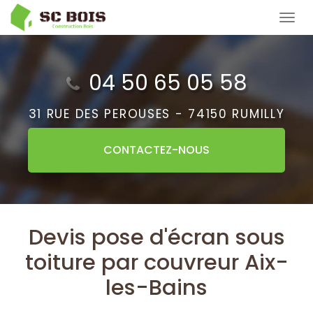
Aller
Tog
au
navi
contenu
principal
04 50 65 05 58
31 RUE DES PEROUSES -
74150 RUMILLY
CONTACTEZ-
NOUS
Devis pose d'écran sous
toiture par couvreur Aix-
les-Bains