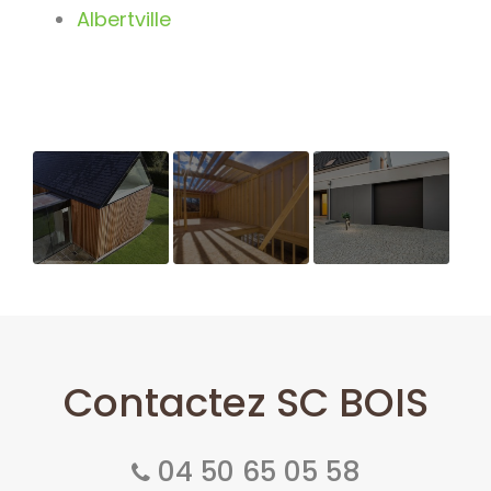
Albertville
Construction
Ouverture
Extension de
d'extension
nouveau
maison
ossature
support de
bois sur
communication
mesure de
web
Contactez SC BOIS
maison
04 50 65 05 58