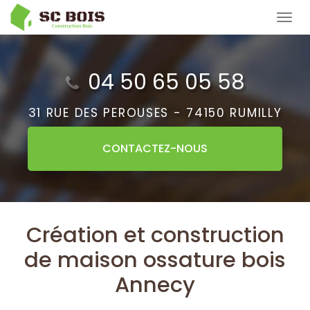
Aller
Tog
au
navi
contenu
principal
04 50 65 05 58
31 RUE DES PEROUSES -
74150 RUMILLY
CONTACTEZ-
NOUS
Création et construction
de maison ossature bois
Annecy