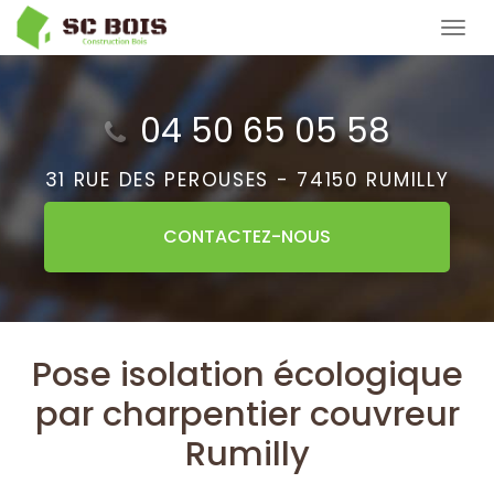
Aller
Tog
au
navi
contenu
principal
04 50 65 05 58
31 RUE DES PEROUSES -
74150 RUMILLY
CONTACTEZ-
NOUS
Pose isolation écologique
par charpentier couvreur
Rumilly