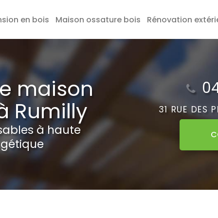
nsion en bois
Maison ossature bois
Rénovation extéri
de maison
04
à Rumilly
31 RUE DES 
sables à haute
C
gétique