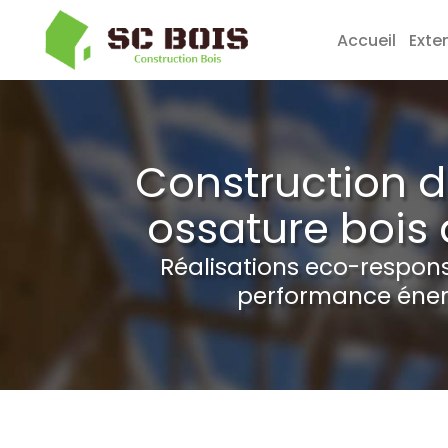
Accueil
Exte
Aller
au
contenu
Construction 
principal
ossature bois 
Réalisations eco-respon
performance éner