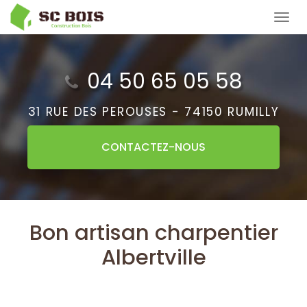
Aller
Tog
au
navi
contenu
principal
04 50 65 05 58
31 RUE DES PEROUSES -
74150 RUMILLY
CONTACTEZ-
NOUS
Bon artisan charpentier
Albertville