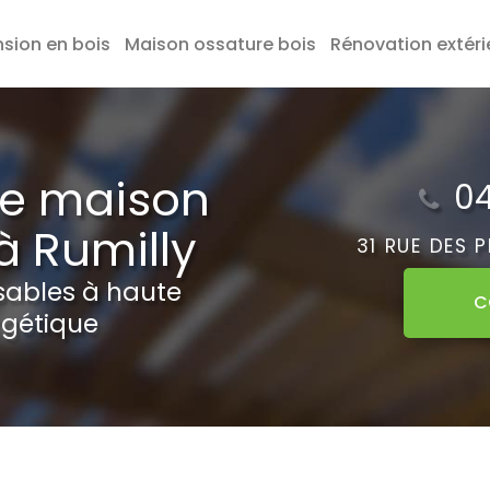
nsion en bois
Maison ossature bois
Rénovation extéri
de maison
04
à Rumilly
31 RUE DES 
sables à haute
C
gétique