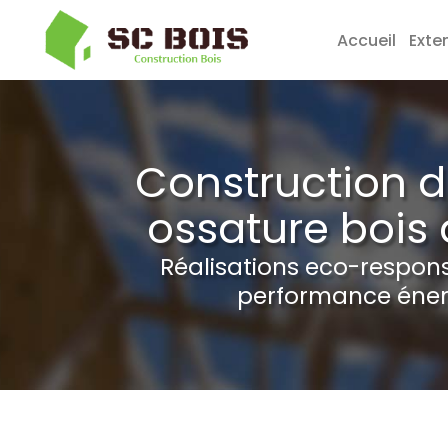
Accueil
Exte
Aller
au
contenu
Construction 
principal
ossature bois 
Réalisations eco-respon
performance éner