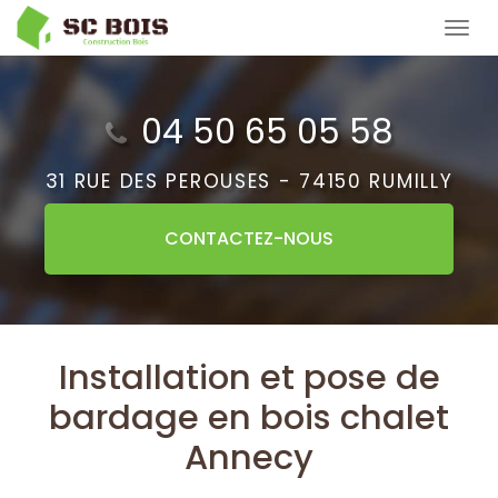
Aller
Tog
au
navi
contenu
principal
04 50 65 05 58
31 RUE DES PEROUSES -
74150 RUMILLY
CONTACTEZ-
NOUS
Installation et pose de
bardage en bois chalet
Annecy