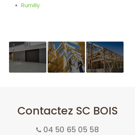
Rumilly
Extension de
Maison
Construction
maison
ossature
de maison
bois
ossature
bois avec
des
Contactez SC BOIS
matériaux
écoresponsables
04 50 65 05 58