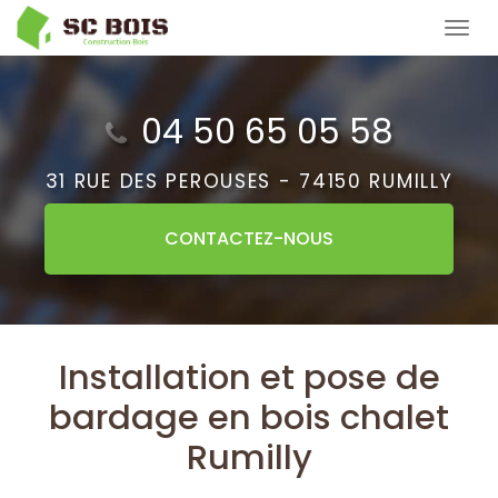
Aller
Tog
au
navi
contenu
principal
04 50 65 05 58
31 RUE DES PEROUSES -
74150 RUMILLY
CONTACTEZ-
NOUS
Installation et pose de
bardage en bois chalet
Rumilly