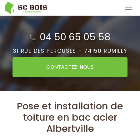
Aller
Tog
au
navi
contenu
principal
04 50 65 05 58
31 RUE DES PEROUSES -
74150 RUMILLY
CONTACTEZ-
NOUS
Pose et installation de
toiture en bac acier
Albertville