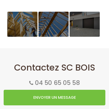
Maison
Menuiserie
Extension de
ossature
extérieure
maison
bois
Contactez SC BOIS
04 50 65 05 58
ENVOYER UN MESSAGE