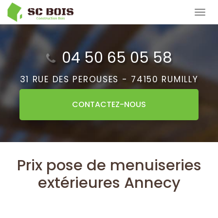
Aller
Tog
au
navi
contenu
principal
04 50 65 05 58
31 RUE DES PEROUSES -
74150 RUMILLY
CONTACTEZ-
NOUS
Prix pose de menuiseries
extérieures Annecy